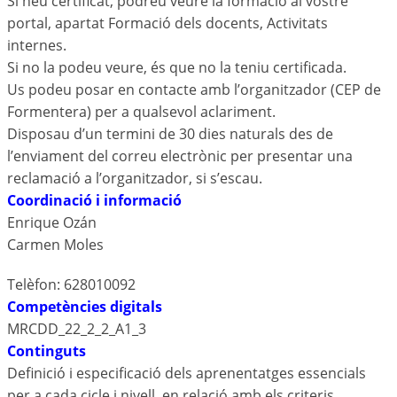
Si heu certificat, podreu veure la formació al vostre
portal, apartat Formació dels docents, Activitats
internes.
Si no la podeu veure, és que no la teniu certificada.
Us podeu posar en contacte amb l’organitzador (CEP de
Formentera) per a qualsevol aclariment.
Disposau d’un termini de 30 dies naturals des de
l’enviament del correu electrònic per presentar una
reclamació a l’organitzador, si s’escau.
Coordinació i informació
Enrique Ozán
Carmen Moles
Telèfon: 628010092
Competències digitals
MRCDD_22_2_2_A1_3
Continguts
Definició i especificació dels aprenentatges essencials
per a cada cicle i nivell, en relació amb els criteris