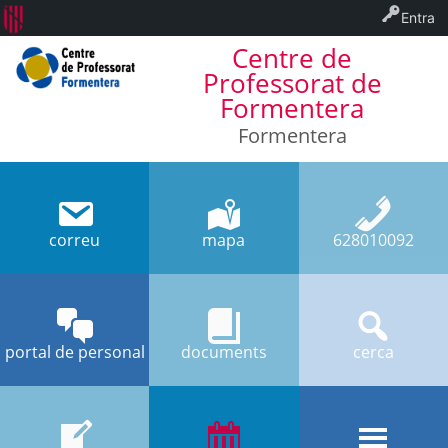
Entra
Centre de
Professorat de
Formentera
Formentera
correu
mapa
628010092
portal de personal
documents
cerca